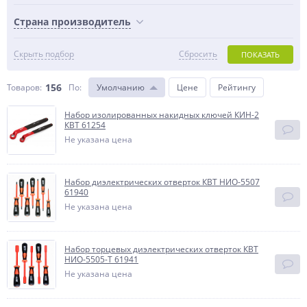
Страна производитель
Скрыть подбор
Сбросить
ПОКАЗАТЬ
156
Товаров:
По
:
Умолчанию
Цене
Рейтингу
Набор изолированных накидных ключей КИН-2
КВТ 61254
Не указана цена
Набор диэлектрических отверток КВТ НИО-5507
61940
Не указана цена
Набор торцевых диэлектрических отверток КВТ
НИО-5505-Т 61941
Не указана цена