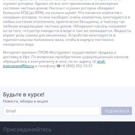
«сухим» ротором. Однако не все они применимы в инженерных
системах частных домов. Насосы с «сухим» ротором обладают
большим КПД (до 80%), но сильно шумят. Что касается агрегатов с
«мокрым» ротором, то они наоборот: очень компактны, монтируются в
любых системах отоплениях, практически бесшумны, и поэтому так
любимы владельцами частных домов. «Мокрыми» насосы называют
из-за того, что ротор находится в воде и там же охлаждается. Жидкость
играет роль смазки для механизма. Устройство монтируется в
горизонтальном положении вала, чтобы в корпусе постоянно
находилась вода.
Интернет-магазин ПРОФ-Инструмент осуществляет продажу и
доставку в Уфе. По вопросам приобретения циркуляционных насосов
обращайтесь к консультанту в чате, по эл. адресу ✉️
prof-
instrument@list.ru
и телефону ☎+8 (800) 302-10-51
Будьте в курсе!
Новости, обзоры и акции
ПОДПИСАТЬСЯ
Присоединяйтесь