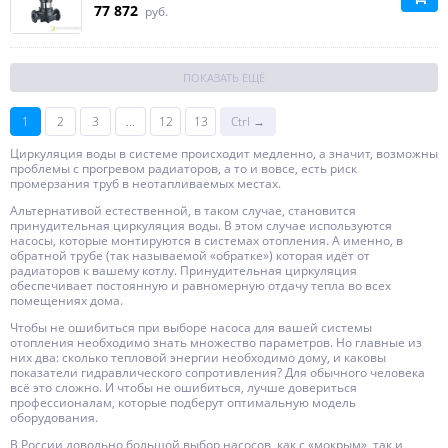
77 872
руб.
ПОКАЗАТЬ ЕЩЁ
1
2
3
...
12
13
Ctrl →
Циркуляция воды в системе происходит медленно, а значит, возможны
проблемы с прогревом радиаторов, а то и вовсе, есть риск
промерзания труб в неотапливаемых местах.
Альтернативой естественной, в таком случае, становится
принудительная циркуляция воды. В этом случае используются
насосы, которые монтируются в системах отопления. А именно, в
обратной трубе (так называемой «обратке») которая идёт от
радиаторов к вашему котлу. Принудительная циркуляция
обеспечивает постоянную и равномерную отдачу тепла во всех
помещениях дома.
Чтобы не ошибиться при выборе насоса для вашей системы
отопления необходимо знать множество параметров. Но главные из
них два: сколько тепловой энергии необходимо дому, и каковы
показатели гидравлического сопротивления? Для обычного человека
всё это сложно. И чтобы не ошибиться, лучше довериться
профессионалам, которые подберут оптимальную модель
оборудования.
В России довольно большой выбор насосов, как с «мокрым», так и